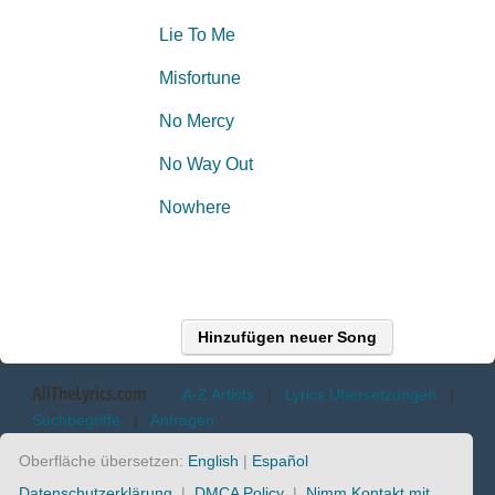
Lie To Me
Misfortune
No Mercy
No Way Out
Nowhere
Hinzufügen neuer Song
AllTheLyrics.com
A-Z Artists
|
Lyrics Übersetzungen
|
Suchbegriffe
|
Anfragen
Oberfläche übersetzen:
English
|
Español
Datenschutzerklärung
|
DMCA Policy
|
Nimm Kontakt mit