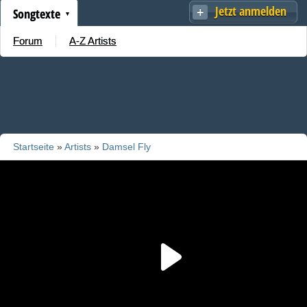
Jetzt anmelden
Songtexte
Forum
A-Z Artists
Startseite
»
Artists
»
Damsel Fly