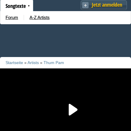
Jetzt anmelden
Songtexte
Forum
A-Z Artists
Startseite
»
Artists
»
Thum Pam