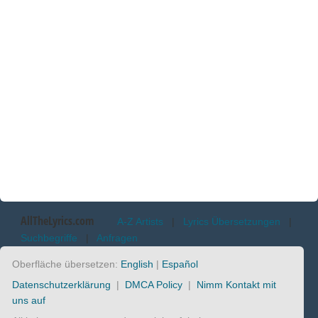
AllTheLyrics.com
A-Z Artists
|
Lyrics Übersetzungen
|
Suchbegriffe
|
Anfragen
Oberfläche übersetzen:
English
|
Español
Datenschutzerklärung
|
DMCA Policy
|
Nimm Kontakt mit
uns auf