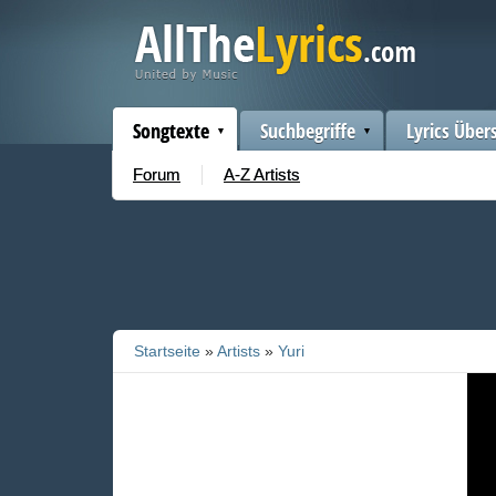
Songtexte
Suchbegriffe
Lyrics Über
Forum
A-Z Artists
Startseite
»
Artists
»
Yuri