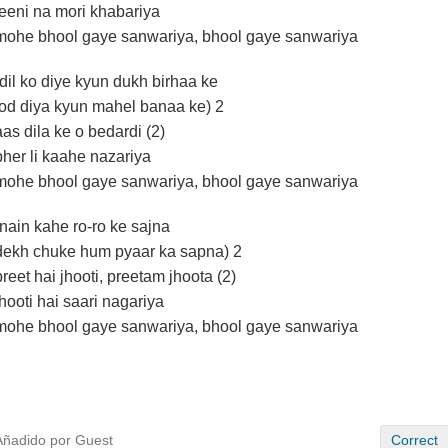
leeni na mori khabariya
mohe bhool gaye sanwariya, bhool gaye sanwariya
(dil ko diye kyun dukh birhaa ke
tod diya kyun mahel banaa ke) 2
aas dila ke o bedardi (2)
pher li kaahe nazariya
mohe bhool gaye sanwariya, bhool gaye sanwariya
(nain kahe ro-ro ke sajna
dekh chuke hum pyaar ka sapna) 2
preet hai jhooti, preetam jhoota (2)
jhooti hai saari nagariya
mohe bhool gaye sanwariya, bhool gaye sanwariya
Añadido por Guest
Correct