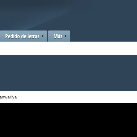
Pedido de letras
Más
anwariya