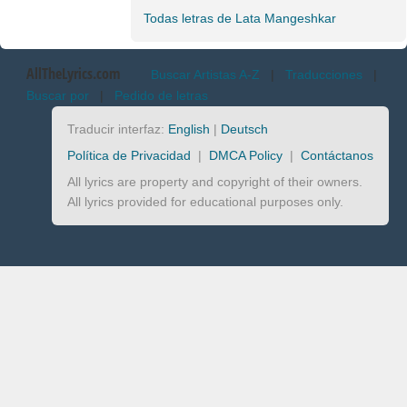
Todas letras de Lata Mangeshkar
AllTheLyrics.com
Buscar Artistas A-Z
|
Traducciones
|
Buscar por
|
Pedido de letras
Traducir interfaz:
English
|
Deutsch
Política de Privacidad
|
DMCA Policy
|
Contáctanos
All lyrics are property and copyright of their owners.
All lyrics provided for educational purposes only.