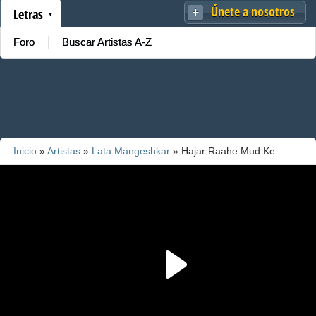
Únete a nosotros
Letras
Foro
Buscar Artistas A-Z
Inicio
»
Artistas
»
Lata Mangeshkar
» Hajar Raahe Mud Ke
Dekhi