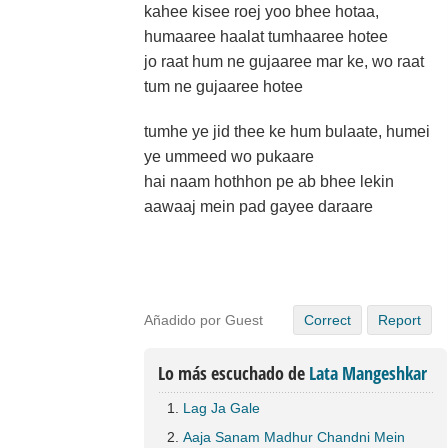
kahee kisee roej yoo bhee hotaa,
humaaree haalat tumhaaree hotee
jo raat hum ne gujaaree mar ke, wo raat
tum ne gujaaree hotee
tumhe ye jid thee ke hum bulaate, humei
ye ummeed wo pukaare
hai naam hothhon pe ab bhee lekin
aawaaj mein pad gayee daraare
Añadido por Guest
Correct
Report
Lo más escuchado de
Lata Mangeshkar
Lag Ja Gale
Aaja Sanam Madhur Chandni Mein