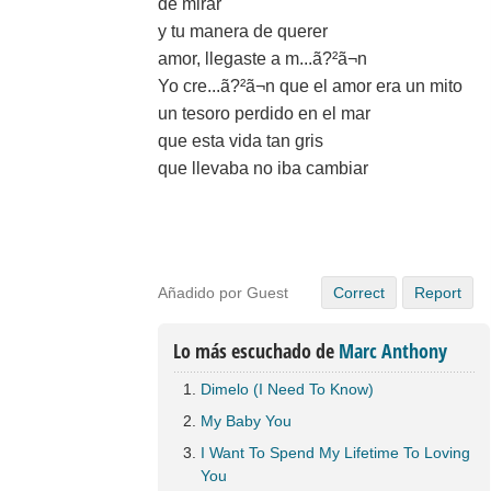
de mirar
y tu manera de querer
amor, llegaste a m...ã?²ã¬n
Yo cre...ã?²ã¬n que el amor era un mito
un tesoro perdido en el mar
que esta vida tan gris
que llevaba no iba cambiar
Añadido por Guest
Correct
Report
Lo más escuchado de
Marc Anthony
Dimelo (I Need To Know)
My Baby You
I Want To Spend My Lifetime To Loving
You