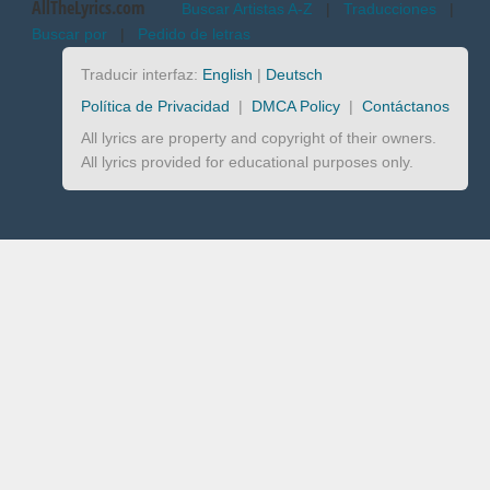
AllTheLyrics.com
Buscar Artistas A-Z
|
Traducciones
|
Buscar por
|
Pedido de letras
Traducir interfaz:
English
|
Deutsch
Política de Privacidad
|
DMCA Policy
|
Contáctanos
All lyrics are property and copyright of their owners.
All lyrics provided for educational purposes only.