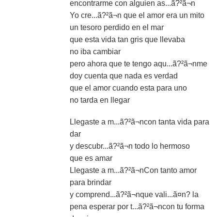
encontrarme con alguien as...ã?²ã¬n
Yo cre...ã?²ã¬n que el amor era un mito
un tesoro perdido en el mar
que esta vida tan gris que llevaba
no iba cambiar
pero ahora que te tengo aqu...ã?²ã¬nme
doy cuenta que nada es verdad
que el amor cuando esta para uno
no tarda en llegar
Llegaste a m...ã?²ã¬ncon tanta vida para
dar
y descubr...ã?²ã¬n todo lo hermoso
que es amar
Llegaste a m...ã?²ã¬nCon tanto amor
para brindar
y comprend...ã?²ã¬nque vali...ã¤n? la
pena esperar por t...ã?²ã¬ncon tu forma