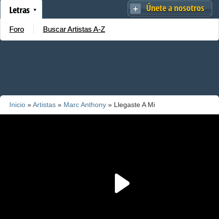
Únete a nosotros
Letras
Foro
Buscar Artistas A-Z
Inicio
»
Artistas
»
Marc Anthony
» Llegaste A Mi