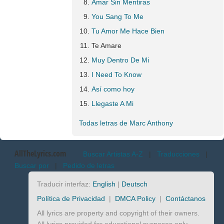
Amar Sin Mentiras
You Sang To Me
Tu Amor Me Hace Bien
Te Amare
Muy Dentro De Mi
I Need To Know
Así como hoy
Llegaste A Mi
Todas letras de Marc Anthony
AllTheLyrics.com
Buscar Artistas A-Z
|
Traducciones
|
Buscar por
|
Pedido de letras
Traducir interfaz:
English
|
Deutsch
Política de Privacidad
|
DMCA Policy
|
Contáctanos
All lyrics are property and copyright of their owners.