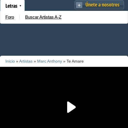
Únete a nosotros
Letras
Foro
Buscar Artistas A-Z
Inicio
»
Artistas
»
Marc Anthony
» Te Amare