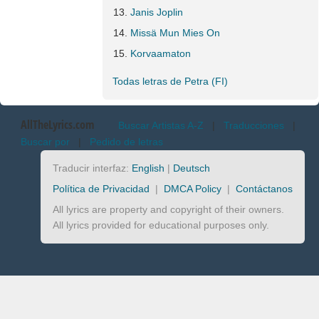
Janis Joplin
Missä Mun Mies On
Korvaamaton
Todas letras de Petra (FI)
AllTheLyrics.com
Buscar Artistas A-Z
|
Traducciones
|
Buscar por
|
Pedido de letras
Traducir interfaz:
English
|
Deutsch
Política de Privacidad
|
DMCA Policy
|
Contáctanos
All lyrics are property and copyright of their owners.
All lyrics provided for educational purposes only.