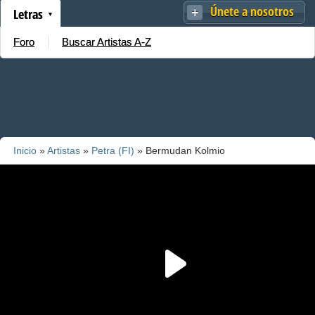
Únete a nosotros
Letras
Foro
Buscar Artistas A-Z
Inicio
»
Artistas
»
Petra (FI)
» Bermudan Kolmio