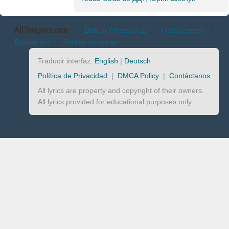
AllTheLyrics.com
Buscar Artistas A-Z
|
Traducciones
|
Buscar por
|
Pedido de letras
Traducir interfaz:
English
|
Deutsch
Política de Privacidad
|
DMCA Policy
|
Contáctanos
All lyrics are property and copyright of their owners.
All lyrics provided for educational purposes only.