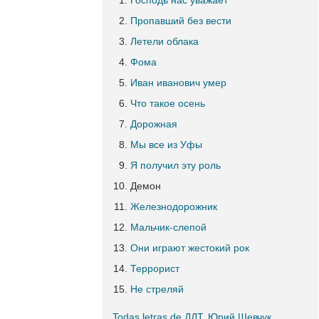
Господь нас уважает
Пропавший без вести
Летели облака
Фома
Иван иванович умер
Что такое осень
Дорожная
Мы все из Уфы
Я получил эту роль
Демон
Железнодорожник
Мальчик-слепой
Они играют жестокий рок
Террорист
Не стреляй
Todas letras de ДДТ, Юрий Шевчук