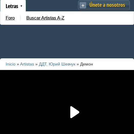
Únete a nosotros
Letras
Foro
Buscar Artistas A-Z
Inicio
»
Artistas
»
ДДТ, Юрий Шевчук
» Демон