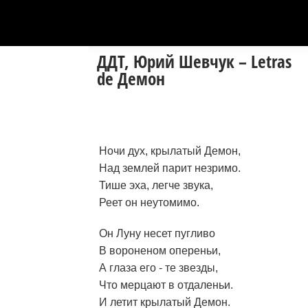
ДДТ, Юрий Шевчук – Letras
de Демон
Ночи дух, крылатый Демон,
Над землей парит незримо.
Тише эха, легче звука,
Реет он неутомимо.
Он Луну несет пугливо
В вороненом опереньи,
А глаза его - те звезды,
Что мерцают в отдаленьи.
И летит крылатый Демон.