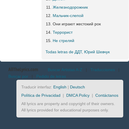
Железнодорожник
Мальчик-слепой
Они играют жестокий рок
Террорист
Не стреляй
Todas letras de ДДТ, Юрий Шевчук
AllTheLyrics.com
Buscar Artistas A-Z
|
Traducciones
|
Buscar por
|
Pedido de letras
Traducir interfaz:
English
|
Deutsch
Política de Privacidad
|
DMCA Policy
|
Contáctanos
All lyrics are property and copyright of their owners.
All lyrics provided for educational purposes only.