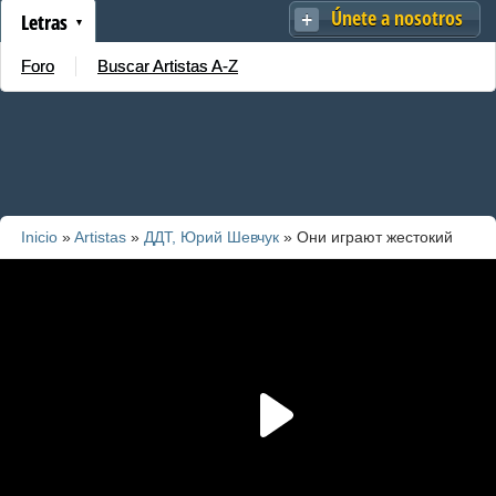
Únete a nosotros
Letras
Foro
Buscar Artistas A-Z
Inicio
»
Artistas
»
ДДТ, Юрий Шевчук
» Они играют жестокий
рок