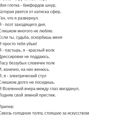
Моя глотка - бикфордов шнур,
Которая рвется от натиска сфер,
Тех, что я развернул.
Я - поэт заходящего дня,
Слишком многого не люблю.
Если ты, судьба, оскорбишь меня
Я просто тебя убью!
Я - пастырь, я - красный волк
Дрессировке не поддаюсь.
Пасу беззубых словечек полк
И, конечно, на них женюсь.
Я, я - электрический стул
Слишком долго не посидишь.
Я Вселенной вчера между глаз звезданул,
Подняв свой земной престиж.
Припев:
Сквозь голодную толпу, стоящую за искусством