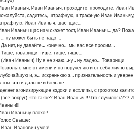
(вслух)
Иван Иваныч, Иван Иваныч, проходите, проходите, Иван И
пожалуйста, садитесь, штрафную, штрафную Иван Иванычу
штрафную. Иван Иваныч, щас, щас...
Иван Иваныч щас нам скажет тост, Иван Иваныч... да? Пожал
- ... ну может быть не надо ...
- Да нет, ну давайте... конечно... мы вас все просим...
- Тише, товарищи, тише, тише, тише...
- (Иван Иваныч) Ну я не знаю...ну... ну ладно... Товарищи!
Позвольте мне от имени и по поручению и от себя лично вы
глубочайшую и, э... искреннюю э... признательность и увере
в том, что и дальше и больше...
(делает агонизирующие вздохи и всхлипы, с грохотом валитс
- (все вокруг) Что такое? Иван Иваныч!!! Что случилось??? 
Иваныч!!!
Иван Иванычу плохо!!...
Голос Свыше:
- Иван Иванович умер!