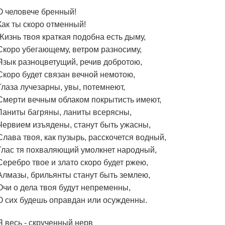
О человече бренный!
Как ты скоро отменный!
Жизнь твоя краткая подобна есть дыму,
Скоро убегающему, ветром разносиму,
Язык разноцветущий, речив добротою,
Скоро будет связан вечной немотою,
Глаза лучезарны, увы, потемнеют,
Смерти вечным облаком покрытисть имеют,
Ланиты багряны, ланиты всерясны,
Червием изъядены, станут быть ужасны,
Слава твоя, как пузырь, расскочется водный,
Глас тя похваляющий умолкнет народный,
Серебро твое и злато скоро будет ржею,
Алмазы, брильянты станут быть землею,
Очи о дела твоя будут непременны,
О сих будешь оправдан или осужденны.
Я весь - скрученный нерв