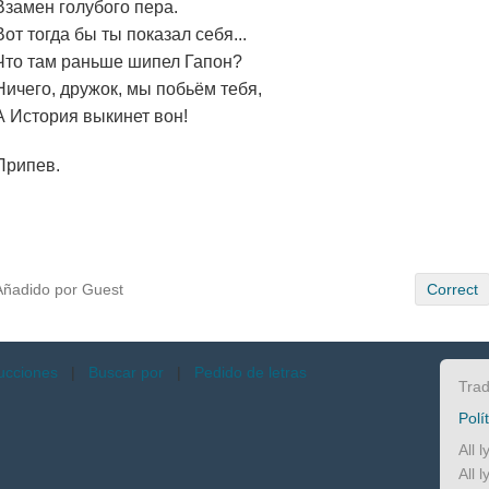
Взамен голубого пера.
Вот тогда бы ты показал себя...
Что там раньше шипел Гапон?
Ничего, дружок, мы побьём тебя,
А История выкинет вон!
Припев.
Añadido por Guest
Correct
ucciones
|
Buscar por
|
Pedido de letras
Trad
Polí
All 
All 