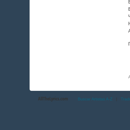
AllTheLyrics.com
Buscar Artistas A-Z
|
Trad