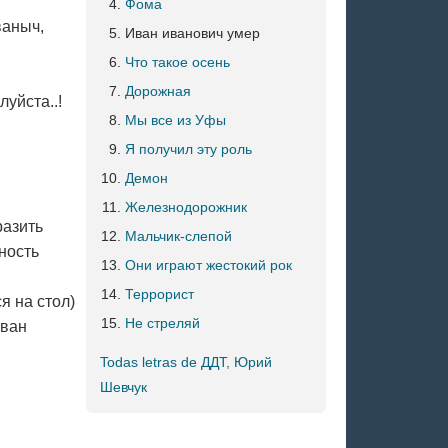
Фома
ваныч,
Иван иванович умер
,
Что такое осень
Дорожная
уйста..!
Мы все из Уфы
Я получил эту роль
Демон
Железнодорожник
разить
Мальчик-слепой
нность
Они играют жестокий рок
Террорист
я на стол)
Не стреляй
Иван
Todas letras de ДДТ, Юрий
Шевчук