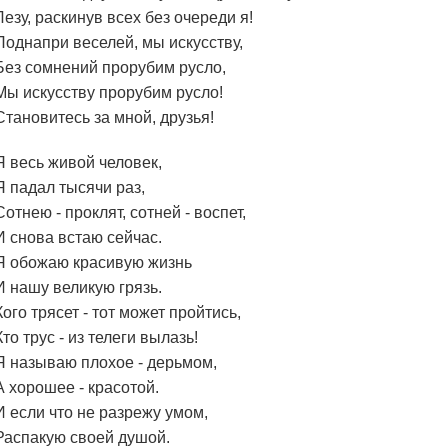
Лезу, раскинув всех без очереди я!
Поднапри веселей, мы искусству,
Без сомнений прорубим русло,
Мы искусству прорубим русло!
Становитесь за мной, друзья!
Я весь живой человек,
Я падал тысячи раз,
Сотнею - проклят, сотней - воспет,
И снова встаю сейчас.
Я обожаю красивую жизнь
И нашу великую грязь.
Кого трясет - тот может пройтись,
Кто трус - из телеги вылазь!
Я называю плохое - дерьмом,
А хорошее - красотой.
И если что не разрежу умом,
Распакую своей душой.