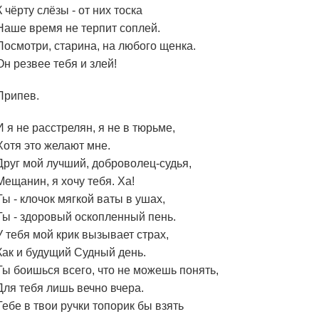
К чёрту слёзы - от них тоска
Наше время не терпит соплей.
Посмотри, старина, на любого щенка.
Он резвее тебя и злей!
Припев.
И я не расстрелян, я не в тюрьме,
Хотя это желают мне.
Друг мой лучший, доброволец-судья,
Мещанин, я хочу тебя. Ха!
Ты - клочок мягкой ваты в ушах,
Ты - здоровый оскопленный пень.
У тебя мой крик вызывает страх,
Как и будущий Судный день.
Ты боишься всего, что не можешь понять,
Для тебя лишь вечно вчера.
Тебе в твои ручки топорик бы взять