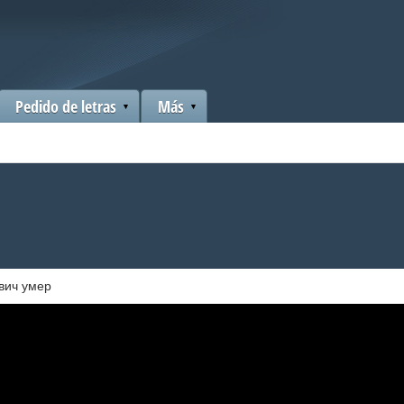
Pedido de letras
Más
вич умер