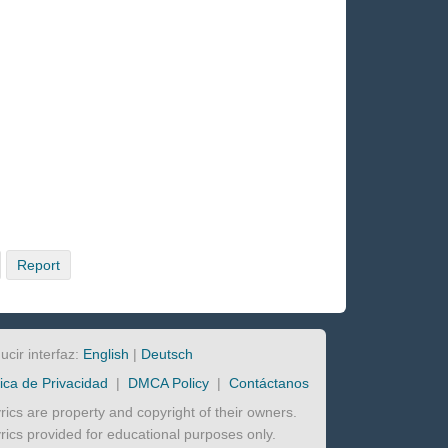
Report
ucir interfaz:
English
|
Deutsch
tica de Privacidad
|
DMCA Policy
|
Contáctanos
lyrics are property and copyright of their owners.
lyrics provided for educational purposes only.