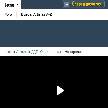
Únete a nosotros
Letras
Foro
Buscar Artistas A-Z
Inicio
»
Artistas
»
ДДТ, Юрий Шевчук
» Не стреляй