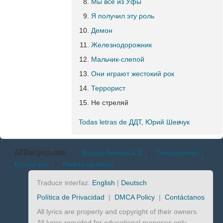
Мы все из Уфы
Я получил эту роль
Демон
Железнодорожник
Мальчик-слепой
Они играют жестокий рок
Террорист
Не стреляй
Todas letras de ДДТ, Юрий Шевчук
AllTheLyrics.com
Buscar Artistas A-Z
|
Traducciones
|
Buscar por
|
Pedido de letras
Traducir interfaz:
English
|
Deutsch
Política de Privacidad
|
DMCA Policy
|
Contáctanos
All lyrics are property and copyright of their owners.
All lyrics provided for educational purposes only.