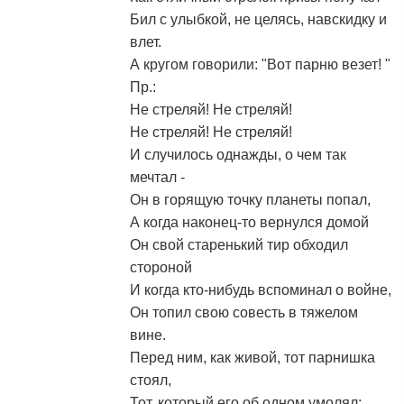
Бил с улыбкой, не целясь, навскидку и
влет.
А кругом говорили: "Вот парню везет! "
Пр.:
Не стреляй! Не стреляй!
Не стреляй! Не стреляй!
И случилось однажды, о чем так
мечтал -
Он в горящую точку планеты попал,
А когда наконец-то вернулся домой
Он свой старенький тир обходил
стороной
И когда кто-нибудь вспоминал о войне,
Он топил свою совесть в тяжелом
вине.
Перед ним, как живой, тот парнишка
стоял,
Тот, который его об одном умолял: